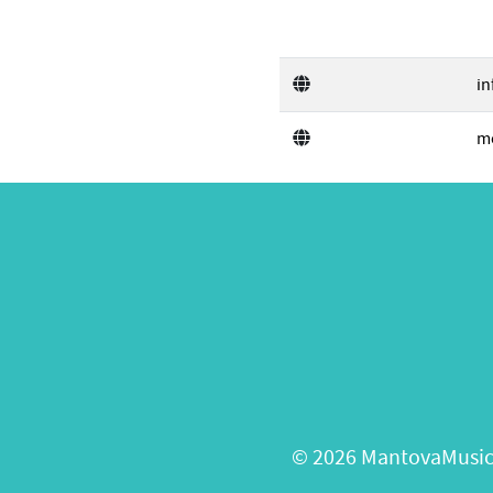
in
m
© 2026 MantovaMusica 