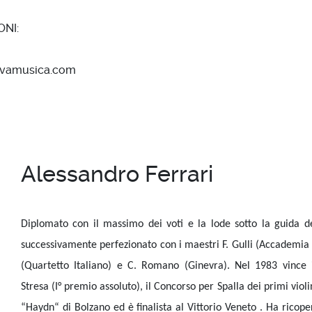
ONI:
vamusica.com
Alessandro Ferrari
Diplomato con il massimo dei voti e la lode sotto la guida de
successivamente perfezionato con i maestri F. Gulli (Accademia C
(Quartetto Italiano) e C. Romano (Ginevra). Nel 1983 vince i
Stresa (I° premio assoluto), il Concorso per Spalla dei primi viol
“Haydn“ di Bolzano ed è finalista al Vittorio Veneto . Ha ricoper