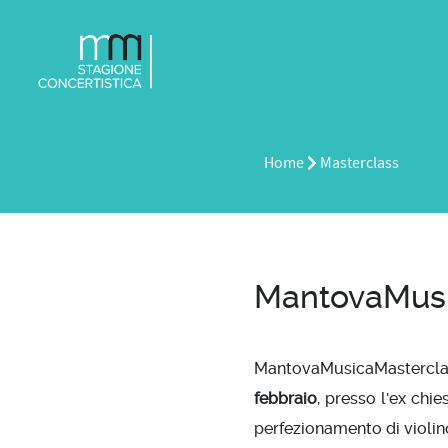
Home
Masterclass
MantovaMusi
MantovaMusicaMasterclass
febbraio
, presso l'ex chie
perfezionamento di violin