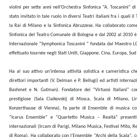
violini per sette anni nell’Orchestra Sinfonica “A. Toscanini“
stato invitato in tale ruolo in diversi Teatri italiani fra i quali 
la Rai di Milano e la Sinfonica Abruzzese. Ha collaborato com
Sinfonica del Teatro Comunale di Bologna e dal 2002 al 2010 
Internazionale “Symphonica Toscanini “ fondata dal Maestro 
effettuato tournée negli Stati Uniti, Giappone, Cina, Europa, Su
Ha al suo attivo un’intensa attività solistica e cameristica c
direttori importanti (V. Delman e P. Bellugi) ed artisti internazi
Bashmet e N. Gutman). Fondatore dei “Virtuosi Italiani“ co
prestigiose (Sala Ciaikovskij di Mosca, Scala di Milano, 
Konzerthause di Vienna), fa parte di Ensemble di musica co
“Icarus Ensemble“ e “Quartetto Musica – Realtà“ presenti 
internazionali (Ircam di Parigi, Milano Musica, Festival Mito, 
di Roma). Ha collaborato con l’Ensemble “Archi della Scala“, 