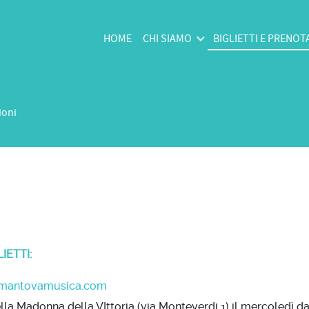
HOME
CHI SIAMO
BIGLIETTI E PRENOT
ioni
IETTI:
mantovamusica.com
lla Madonna della VIttoria (via Monteverdi 1) il mercoledì dall