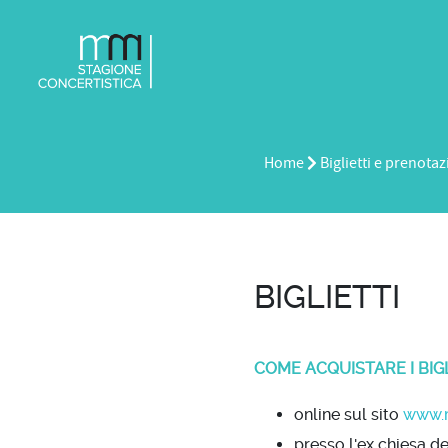
Home
Biglietti e prenotaz
BIGLIETTI
COME ACQUISTARE I BIGL
online sul sito
www.
presso l'ex chiesa de