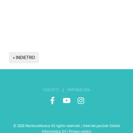
« INDIETRO
CONTATTI
|
PARTNER 2026
© 2026 MantovaMusica All rights reserved. | Internet partner
Global
Informatica Srl
|
Privacy policy